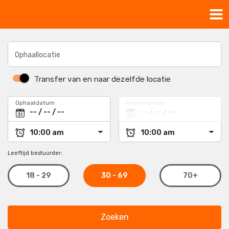
Ophaallocatie
Transfer van en naar dezelfde locatie
Ophaaldatum
Inleverdatum
Leeftijd bestuurder:
30 - 69
18 - 29
70+
Zoeken